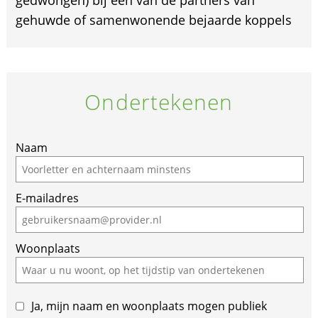
gehuwde of samenwonende bejaarde koppels
Ondertekenen
If
Naam
you
are
E-mailadres
a
human,
ignore
Woonplaats
this
field
Ja, mijn naam en woonplaats mogen publiek